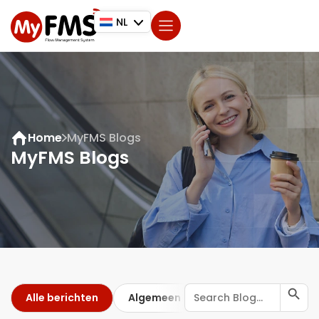
NL
Home
MyFMS Blogs
MyFMS Blogs
Zoekkn
Zoek
Alle berichten
Algemeen
naar:
BIOGRAFIE
ISO