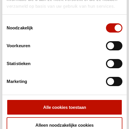
slimmer en eenvoudiger organiseert? Ontdek hoe
verzameld op basis van uw gebruik van hun services.
MyFMS helpt om meer overzicht te krijgen,
administratie te verminderen en mobiliteit
Toestemmingsselectie
makkelijker te beheren.
Noodzakelijk
Minder handmatig werk en losse
declaraties
Voorkeuren
Meer overzicht in mobiliteit, ritten en
voertuigen
Alles slim geregeld op één centrale plek
Statistieken
Persoonlijk advies passend bij jouw
organisatie
Marketing
Plan een vrijblijvende demo
Alle cookies toestaan
NEEM CONTACT OP
Alleen noodzakelijke cookies