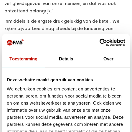
veiligheidsgevoel van onze mensen, en dat was ook
ontzettend belangrijk.’
Inmiddels is de ergste druk gelukkig van de ketel. ‘We
kijken bijvoorbeeld nog steeds bij de lancering van
nieuwe iPhones naar welke veiligheidsmaatregelen we
nemen, dus de pointers spelen nog een belangrijke rol
op dat soort momenten.’ Beer is tevreden met de
samenwerking: ‘Het team van MyFMS is heel flexibel en
Toestemming
Details
Over
schakelt snel. Ik heb vertrouwen in onze samenwerking
en die zal voorlopig ook nog doorgaan,’ sluit Beer af.
Deze website maakt gebruik van cookies
We gebruiken cookies om content en advertenties te
personaliseren, om functies voor social media te bieden
en om ons websiteverkeer te analyseren. Ook delen we
informatie over uw gebruik van onze site met onze
partners voor social media, adverteren en analyse. Deze
Ontdek wat MyFMS kan doen
partners kunnen deze gegevens combineren met andere
Benieuwd hoe je mobiliteit binnen jouw organisatie
informatie die u aan ze heeft verstrekt of die ze hebben